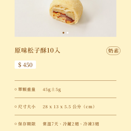
原味松子酥10入
$
450
單顆重量
45g±5g
尺寸大小
28 x 13 x 5.5 公分（cm）
保存期限
常溫7天、冷藏2週、冷凍3週