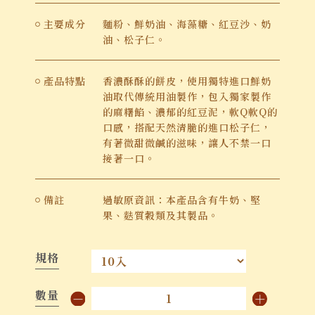
主要成分
麵粉、鮮奶油、海藻糖、紅豆沙、奶
油、松子仁。
產品特點
香濃酥酥的餅皮，使用獨特進口鮮奶
油取代傳統用油製作，包入獨家製作
的麻糬餡、濃郁的紅豆泥，軟Q軟Q的
口感，搭配天然清脆的進口松子仁，
有著微甜微鹹的滋味，讓人不禁一口
接著一口。
備註
過敏原資訊：本產品含有牛奶、堅
果、麩質穀類及其製品。
規格
數量