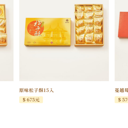
原味松子酥15入
蔓越莓
$ 675元
$ 5