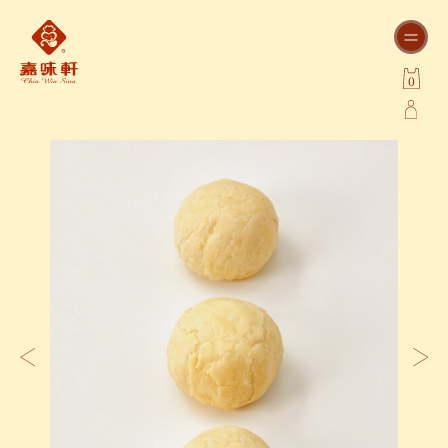
0
品項
數量
價錢
小計