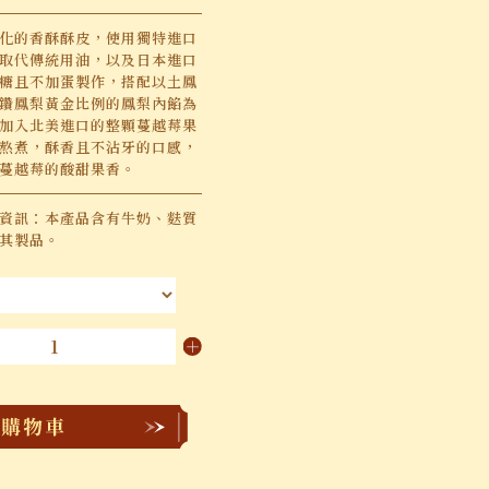
化的香酥酥皮，使用獨特進口
取代傳統用油，以及日本進口
糖且不加蛋製作，搭配以土鳳
鑽鳳梨黃金比例的鳳梨內餡為
加入北美進口的整顆蔓越莓果
熬煮，酥香且不沾牙的口感，
蔓越莓的酸甜果香。
資訊：本產品含有牛奶、麩質
其製品。