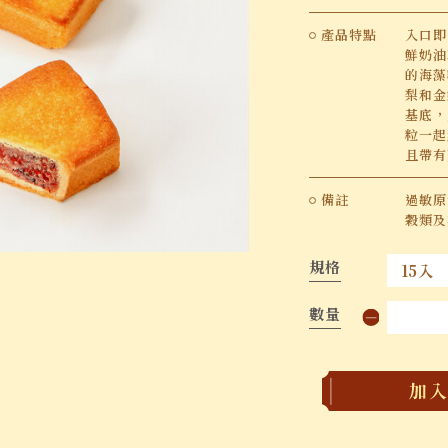
產品特點
入口即
鮮奶油
的海藻
梨和金
基底，
粒一起
且帶有
備註
過敏原
穀類及
規格
數量