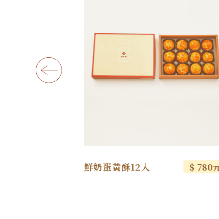
$ 390元
鮮奶蛋黃酥12入
$ 780