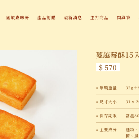
關於嘉味軒
產品訂購
最新消息
主打
蔓越
品項
數量
價錢
小計
單顆重量
32g±
尺寸大小
31 x
保存期限
常溫3
主要成分
麵粉、
糖、鳳