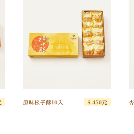
元
原味松子酥10入
$ 450元
杏