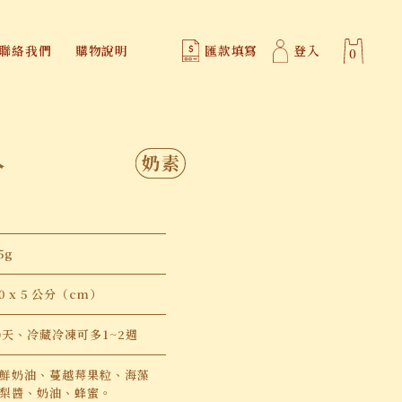
商品
問與答
聯絡我們
購物說明
匯款
莓酥15入
$
570
5g
 20 x 5 公分（cm）
0天、冷藏冷凍可多1~2週
鮮奶油、蔓越莓果粒、海藻
梨醬、奶油、蜂蜜。