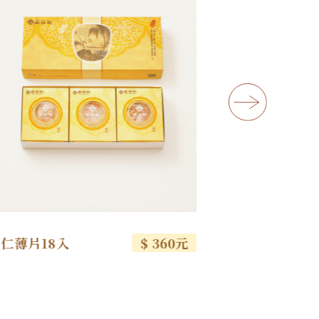
仁薄片18入
$ 360元
原味松子酥1