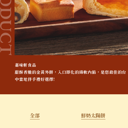
嘉味軒食品
甜酥香脆的金黃外餅，入口即化的綿軟內餡，是您最佳的台
中當地伴手禮好選擇!
全部
鮮奶太陽餅