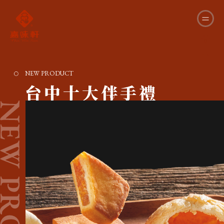
0
NEW PRODUCT
台中十大伴手禮
品項
數量
價錢
小計